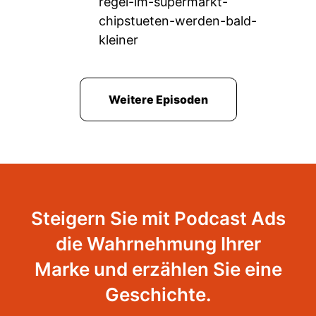
regel-im-supermarkt-
chipstueten-werden-bald-
kleiner
Weitere Episoden
Steigern Sie mit Podcast Ads
die Wahrnehmung Ihrer
Marke und erzählen Sie eine
Geschichte.