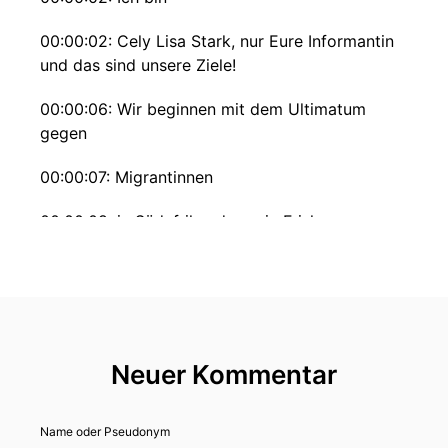
00:00:02: Cely Lisa Stark, nur Eure Informantin
und das sind unsere Ziele!
00:00:06: Wir beginnen mit dem Ultimatum
gegen
00:00:07: Migrantinnen
00:00:08: in Südafrika, dass ein Friskus
abgelaufen ist ja und danach geht es weiter mit
einem Brief des BSWs an die AfD Ja.
00:00:14: dann sprechen wir noch über die neue
Führungshrolle von Deutschland und den
Niedernstplakken.
Neuer Kommentar
00:00:20: Und zum Schluss brauchen wir siehe
Dekot News Die Informante News erklärt von
Name oder Pseudonym