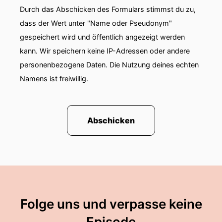
Durch das Abschicken des Formulars stimmst du zu,
00:01:02: Sie hatten zudem einen landesweiten
dass der Wert unter "Name oder Pseudonym"
Shutdown angekündigt, um ihre Forderungen zu
gespeichert wird und öffentlich angezeigt werden
unterstreichen.
kann. Wir speichern keine IP-Adressen oder andere
personenbezogene Daten. Die Nutzung deines echten
00:01:08: Welche Gründe die Gruppen für Ihre
Forderung haben?
Namens ist freiwillig.
00:01:10: Das hören wir uns mal an und zwar
von Tabile Sibeko der Vorsitzenden der Partei
Abschicken
Elitze Nati.
00:01:17: Die Illegalen nehmen uns die Jobs- und
Wohnungen weg – und bringen unsere
Jugendlichen mit ihren Drogen um!
00:01:23: Wenn die Regierung bis zum
Folge uns und verpasse keine
dreißigsten Juni nichts tut, wird Südafrika die
Sache selbst in die Hand nehme.
Episode