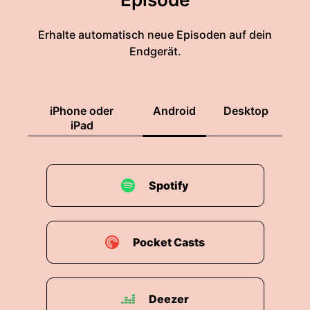
00:01:30: Ihr habt's gehört.
Erhalte automatisch neue Episoden auf dein
00:01:30: Die Gruppen machen zugewanderte
Endgerät.
Menschen für die schlechte wirtschaftliche
Lage, die extrem hohe Arbeitslosigkeit von über
thirty-two Prozent und die Kriminalität
iPhone oder
Android
Desktop
verantwortlich.
iPad
00:01:39: Besonders unter Jugendlichen ist die
Frustration weit verbreitet.
Spotify
00:01:43: Experten sehen darin einen Faktor der
die Anfälligkeit für narrative radikaler Gruppen
erhöhen kann.
Pocket Casts
00:01:48: Gleichzeitig wird aber auch darauf
hingewiesen dass die Regierung selbst durch
Korruptionen und das Versagen bei öffentlichen
Deezer
Dienstleistungen die Grundlage für diese Krise