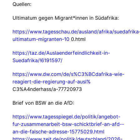
Quellen:
Ultimatum gegen Migrant*innen in Südafrika:
https://www.tagesschau.de/ausland/afrika/suedafrika
ultimatum-migranten-10
0.html
https://taz.de/Auslaenderfeindlichkeit-in-
Suedafrika/!6191597/
https://www.dw.com/de/s%C3%BCdafrika-wie-
reagiert-die-regierung-auf-ausl%
C3%A4nderhass/a-77720973
Brief von BSW an die AfD:
https://www.tagesspiegel.de/politik/angebot-
fur-zusammenarbeit-bsw-schicktbrief-an-afd--
an-die-falsche-adresse-15775029.html
https://www.zeit.de/politik/deutschland/2026-