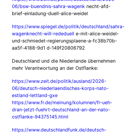
06/bsw-buendnis-sahra-wagenk
necht-afd-
brief-einladung-duell-alice-weidel
https://www.spiegel.de/politik/deutschland/sahra-
wagenknecht-will-rededuell
e-mit-alice-weidel-
und-schmiedet-regierungsplaene-a-fc38b70b-
aa5f-4188-9d1 d-149f20806792
Deutschland und die Niederlande übernehmen
mehr Verantwortung an der Ostflanke:
https://www.zeit.de/politik/ausland/2026-
06/deutsch-niederlaendisches-korps-nato-
estland-lettland-gxe
https://www.fr.de/meinung/kolumnen/fr-ueh-
dran-jetzt-fuehrt-deutschland-an-der-nato-
ostflanke-94375145.html
https://www.deutschlandfunk.de/deutsch-