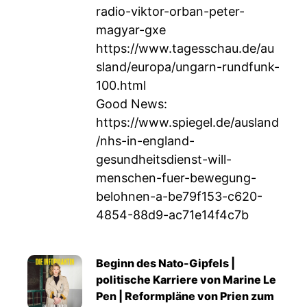
radio-viktor-orban-peter-
magyar-gxe
https://www.tagesschau.de/au
sland/europa/ungarn-rundfunk-
100.html
Good News:
https://www.spiegel.de/ausland
/nhs-in-england-
gesundheitsdienst-will-
menschen-fuer-bewegung-
belohnen-a-be79f153-c620-
4854-88d9-ac71e14f4c7b
Beginn des Nato-Gipfels |
politische Karriere von Marine Le
Pen | Reformpläne von Prien zum