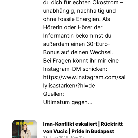
du dich für echten Ökostrom –
unabhängig, nachhaltig und
ohne fossile Energien. Als
Hörerin oder Hörer der
Informantin bekommst du
außerdem einen 30-Euro-
Bonus auf deinen Wechsel.
Bei Fragen könnt ihr mir eine
Instagram-DM schicken:
https://www.instagram.com/sal
lylisastarken/?hl=de
Quellen:
Ultimatum gegen...
Iran-Konflikt eskaliert | Rücktritt
von Vucic | Pride in Budapest
28. June 2026
‧
10m 21s