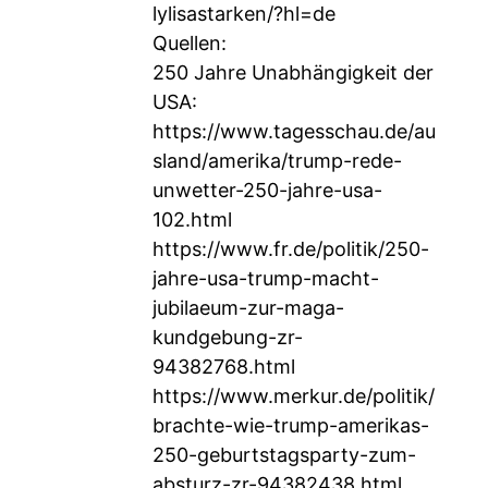
lylisastarken/?hl=de
Quellen:
250 Jahre Unabhängigkeit der
USA:
https://www.tagesschau.de/au
sland/amerika/trump-rede-
unwetter-250-jahre-usa-
102.html
https://www.fr.de/politik/250-
jahre-usa-trump-macht-
jubilaeum-zur-maga-
kundgebung-zr-
94382768.html
https://www.merkur.de/politik/
brachte-wie-trump-amerikas-
250-geburtstagsparty-zum-
absturz-zr-94382438.html