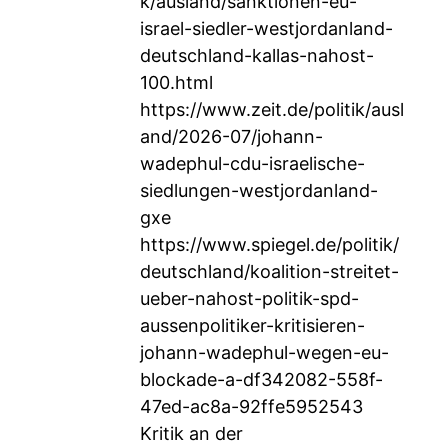
k/ausland/sanktionen-eu-
israel-siedler-westjordanland-
deutschland-kallas-nahost-
100.html
https://www.zeit.de/politik/ausl
and/2026-07/johann-
wadephul-cdu-israelische-
siedlungen-westjordanland-
gxe
https://www.spiegel.de/politik/
deutschland/koalition-streitet-
ueber-nahost-politik-spd-
aussenpolitiker-kritisieren-
johann-wadephul-wegen-eu-
blockade-a-df342082-558f-
47ed-ac8a-92ffe5952543
Kritik an der