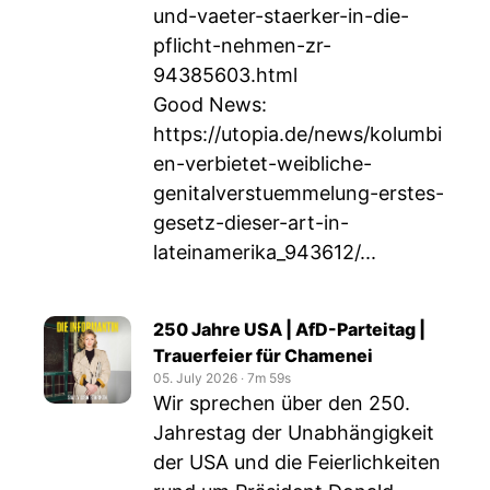
und-vaeter-staerker-in-die-
pflicht-nehmen-zr-
94385603.html
Good News:
https://utopia.de/news/kolumbi
en-verbietet-weibliche-
genitalverstuemmelung-erstes-
gesetz-dieser-art-in-
lateinamerika_943612/
...
250 Jahre USA | AfD-Parteitag |
Trauerfeier für Chamenei
05. July 2026
‧
7m 59s
Wir sprechen über den 250.
Jahrestag der Unabhängigkeit
der USA und die Feierlichkeiten