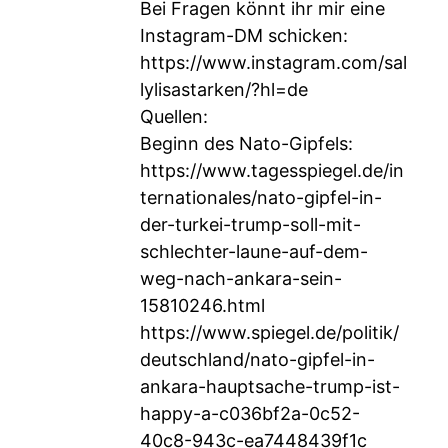
Bei Fragen könnt ihr mir eine
Instagram-DM schicken:
https://www.instagram.com/sal
lylisastarken/?hl=de
Quellen:
Beginn des Nato-Gipfels:
https://www.tagesspiegel.de/in
ternationales/nato-gipfel-in-
der-turkei-trump-soll-mit-
schlechter-laune-auf-dem-
weg-nach-ankara-sein-
15810246.html
https://www.spiegel.de/politik/
deutschland/nato-gipfel-in-
ankara-hauptsache-trump-ist-
happy-a-c036bf2a-0c52-
40c8-943c-ea7448439f1c