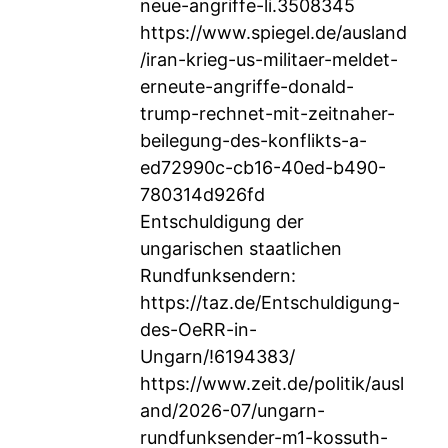
neue-angriffe-li.3508345
https://www.spiegel.de/ausland
/iran-krieg-us-militaer-meldet-
erneute-angriffe-donald-
trump-rechnet-mit-zeitnaher-
beilegung-des-konflikts-a-
ed72990c-cb16-40ed-b490-
780314d926fd
Entschuldigung der
ungarischen staatlichen
Rundfunksendern:
https://taz.de/Entschuldigung-
des-OeRR-in-
Ungarn/!6194383/
https://www.zeit.de/politik/ausl
and/2026-07/ungarn-
rundfunksender-m1-kossuth-